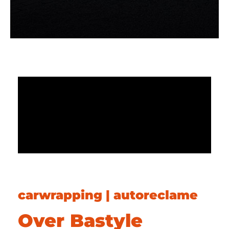
carwrapping | autoreclame
Over Bastyle