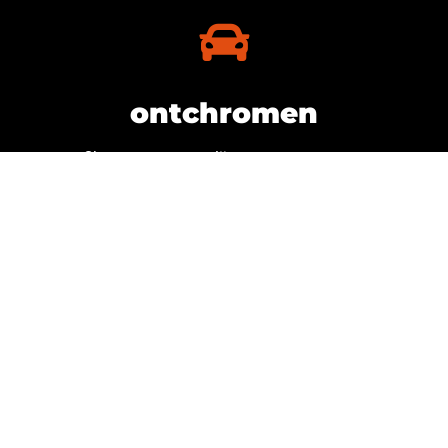
ontchromen
Chrome grepen en lijsten zwart gewrapt.
ontchromen
tinten
Beperk de inkijk en geef je auto een stoere look!