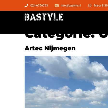
024-6756793
info@bastyle.nl
Ma-vr 8:30
Categorie:
U
Artec Nijmegen