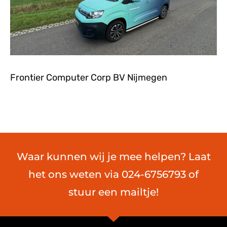
Frontier Computer Corp BV Nijmegen
Waar kunnen wij je mee helpen? Laat
het ons weten via 024-6756793 of
stuur een mailtje!