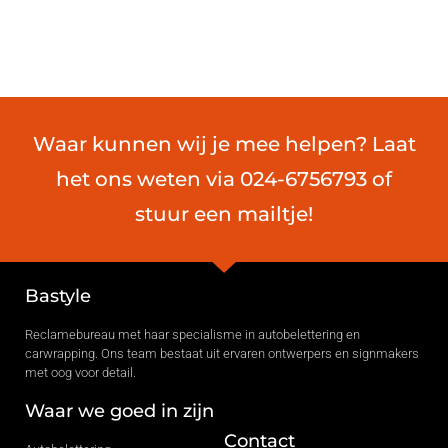
Waar kunnen wij je mee helpen? Laat
het ons weten via 024-6756793 of
stuur een mailtje!
Bastyle
Reclamebureau met haar specialisme in autobelettering en
carwrapping. Ons team bestaat uit ervaren ontwerpers en signmakers
met oog voor detail.
Waar we goed in zijn
Contact