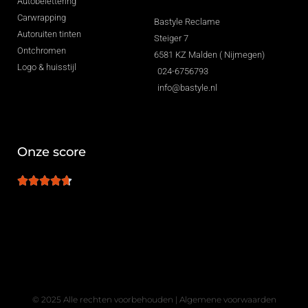
Autobelettering
Carwrapping
Bastyle Reclame
Autoruiten tinten
Steiger 7
Ontchromen
6581 KZ Malden ( Nijmegen)
Logo & huisstijl
024-6756793
info@bastyle.nl
Onze score
© 2025 Alle rechten voorbehouden |
Algemene voorwaarden