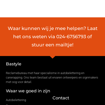
Waar kunnen wij je mee helpen? Laat
het ons weten via 024-6756793 of
stuur een mailtje!
Bastyle
Reclamebureau met haar specialisme in autobelettering en
carwrapping. Ons team bestaat uit ervaren ontwerpers en signmakers
met oog voor detail.
Waar we goed in zijn
Contact
Autobelettering