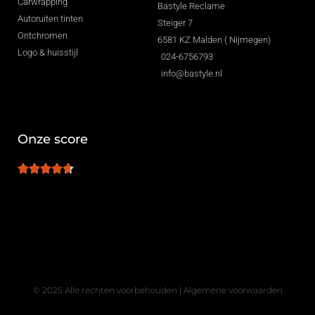
Carwrapping
Bastyle Reclame
Autoruiten tinten
Steiger 7
Ontchromen
6581 KZ Malden ( Nijmegen)
Logo & huisstijl
024-6756793
info@bastyle.nl
Onze score
© 2025 Alle rechten voorbehouden |
Algemene voorwaarden