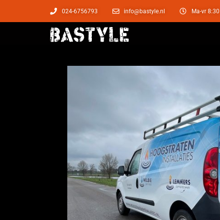
024-6756793
info@bastyle.nl
Ma-vr 8:30