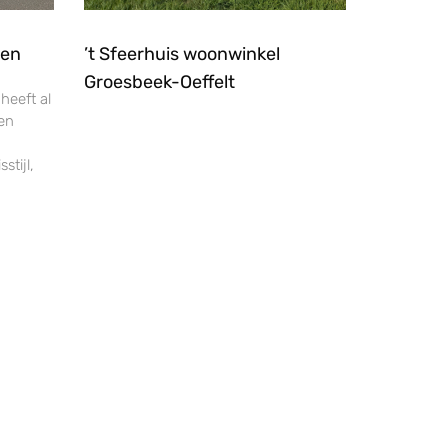
hen
’t Sfeerhuis woonwinkel
Groesbeek-Oeffelt
 heeft al
ten
stijl,