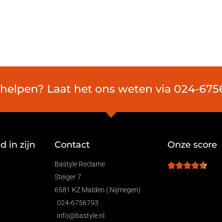
elpen? Laat het ons weten via 024-6756
 in zijn
Contact
Onze score
Bastyle Reclame
Steiger 7
6581 KZ Malden ( Nijmegen)
024-6756793
info@bastyle.nl