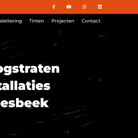
lettering
Tinten
Projecten
Contact
gstraten
tallaties
oesbeek