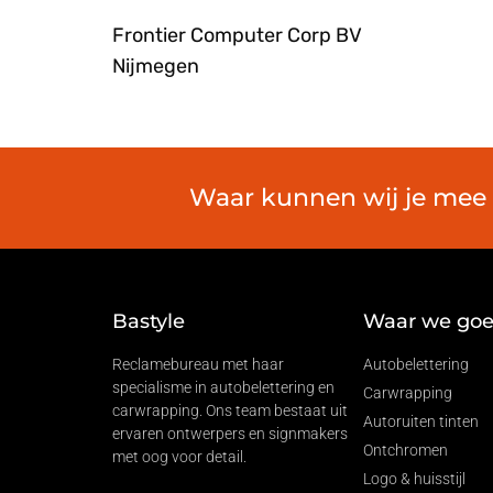
Frontier Computer Corp BV
Nijmegen
Waar kunnen wij je mee h
Bastyle
Waar we goed
Reclamebureau met haar
Autobelettering
specialisme in autobelettering en
Carwrapping
carwrapping. Ons team bestaat uit
Autoruiten tinten
ervaren ontwerpers en signmakers
Ontchromen
met oog voor detail.
Logo & huisstijl