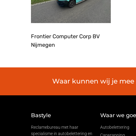
Frontier Computer Corp BV
Nijmegen
Waar kunnen wij je mee h
Bastyle
Waar we goed
Reclamebureau met haar
Autobelettering
specialisme in autobelettering en
Carwrapping