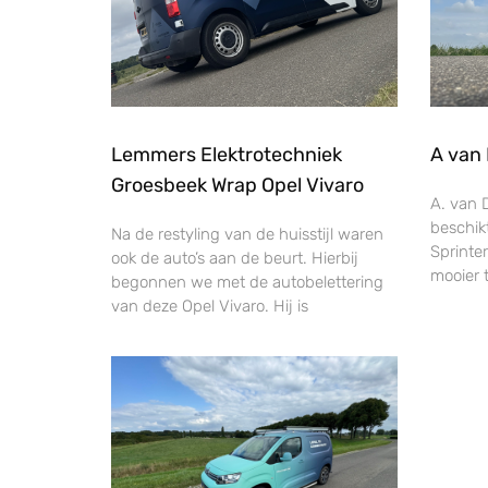
Lemmers Elektrotechniek
A van 
Groesbeek Wrap Opel Vivaro
A. van 
beschik
Na de restyling van de huisstijl waren
Sprinte
ook de auto’s aan de beurt. Hierbij
mooier 
begonnen we met de autobelettering
van deze Opel Vivaro. Hij is