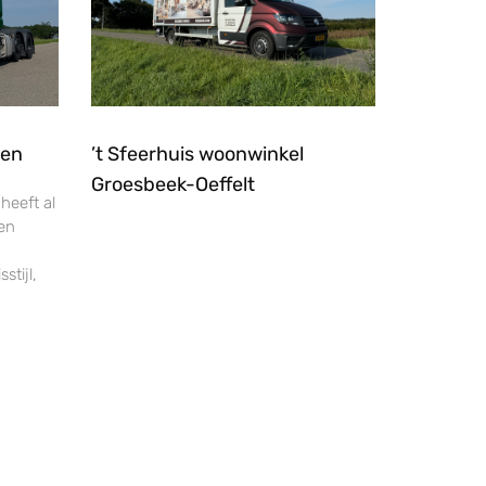
hen
’t Sfeerhuis woonwinkel
Groesbeek-Oeffelt
 heeft al
ten
stijl,