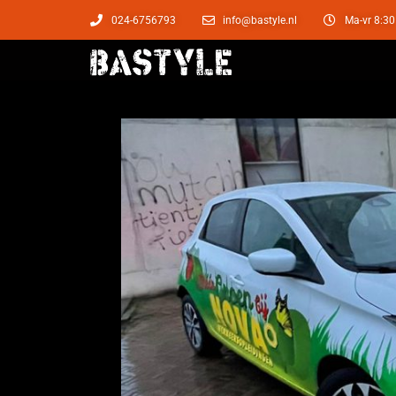
024-6756793
info@bastyle.nl
Ma-vr 8:30