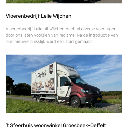
Vloerenbedrijf Lelie Wijchen
Vloerenbedrijf Lelie uit Wijchen heeft al diverse voertuigen
door ons laten voorzien van reclame. Na de introductie van
hun nieuwe huisstijl, werd een start gemaakt
’t Sfeerhuis woonwinkel Groesbeek-Oeffelt