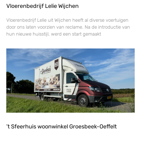
Vloerenbedrijf Lelie Wijchen
Vloerenbedrijf Lelie uit Wijchen heeft al diverse voertuigen
door ons laten voorzien van reclame. Na de introductie van
hun nieuwe huisstijl, werd een start gemaakt
’t Sfeerhuis woonwinkel Groesbeek-Oeffelt