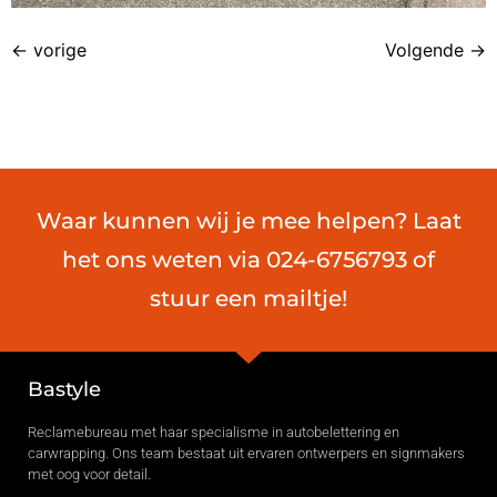
←
vorige
Volgende
→
Waar kunnen wij je mee helpen? Laat
het ons weten via 024-6756793 of
stuur een mailtje!
Bastyle
Reclamebureau met haar specialisme in autobelettering en
carwrapping. Ons team bestaat uit ervaren ontwerpers en signmakers
met oog voor detail.